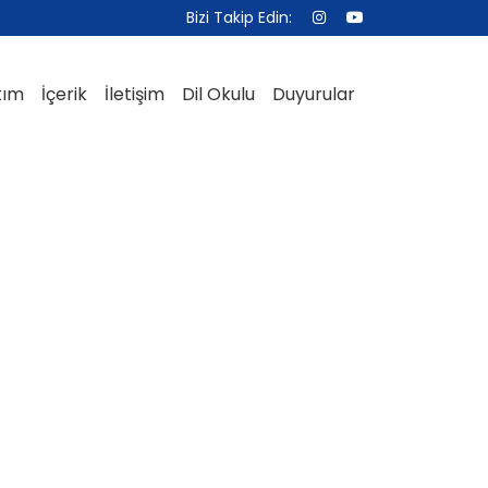
Bizi Takip Edin:
tım
İçerik
İletişim
Dil Okulu
Duyurular