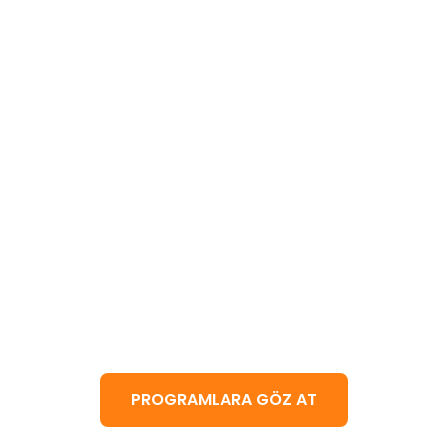
AHOB Programı
ve Ortaokul Başarı programlarımızla gel
başlayın.
PROGRAMLARA GÖZ AT