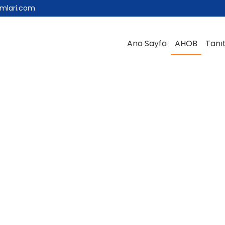
umlari.com
Ana Sayfa
AHOB
Tanı